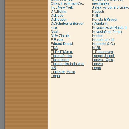
Chas. Freshman Co.,
mechanika
Inc., New York
Jiskra, výrobné družstv
D.V.Béhar
Kapsch
Dr.Neset
KNN
Dr.Nesper
Konski & Krüger
Dr.Schubert a Berger,
(Membra)
s.r.o.
Kovodružstvo Náchod
Dual
Kovoslužba, Praha
DUV Zlatník
Körting
E.Fusek
Kramer a Löbl
Eduard Diessl
Kramolin & Co.
EKA
Křižík
ELEKTRA n.p.
L.Rosenmayr
Elektro Fuchs
Langer & spol.
Elektrokord
Loewe - Opta
Elektronska Industria,
Loewe
Niš
Logia
ELPROM, Sofia
Empo