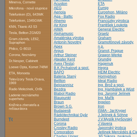
Minerva, Cornette
Acuston
ETA
AEG
Eumig
Mikrofona - nové stupnice
Aeriola
Europhon, Miláno
Telefunken (D), 643WK
Aga - Baltic
Fox Radio
Telefunken, 1345GWK
Ahemo
Francúzky výrobca
Air King
František Loukota
KNN, Titanic A3 S3
AIWA
General Electric
Tesla, Bellton ZGM20
Alphamusic
Graetz
Amatérska výroba
Graham
Gram.závody, LE62,
Antonín Novotný
Gramofónové závody,
Supraphon
Apex
n.p.
Philco, G-8010
Argus
Granot, Prague
Corona, Neznámy
Arthur Steiner
Grawor-Werke
Atwater Kent
Grundig
Dr.Nesper, Cabinett
Avex (Tesla)
Hagenuk
Loewe Opta, Komet 748W
B.K.Prchalové a spol.
Hegra
BAPO
HEIM Electric
ETA, Monoeta
Bateria Slaný
Hornyphon
Televízory Tesla Orava,
Bellton
Ideal Radio
1969
Beloiannisz
Ing. Brož a spol.
Radio Melezinek, Orlík
Bezdra
Ing. Hambálek a Wüst
Blabol Radio
Ing. Jaromír Jelínek
Ladenie neznámeho
Blaupunkt
Ing. Mařík
superhetu
Braun
Ingelen
Knižnica zberateľa a
Brown S.G.
Iron
reštaurátora
Budapesti
ISMA - Jar.Krygel
Rádiótechnikai Gyár
J.Jelinek & Söhne
Burndept
J.V.Myslík Hyršovský
Corona
J.Vavera
Crosley Radio
Japonský ýrobca
Corporation
Jellinek Mercédés & Ci
Charles Unger
Jiří Sýkora, zvuková