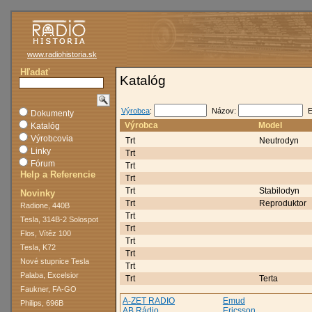
www.radiohistoria.sk
Hľadať
Katalóg
Výrobca
:
Názov:
E
Dokumenty
Výrobca
Model
Katalóg
Výrobcovia
Trt
Neutrodyn
Linky
Trt
Fórum
Trt
Help a Referencie
Trt
Trt
Stabilodyn
Novinky
Trt
Reproduktor
Radione, 440B
Trt
Tesla, 314B-2 Solospot
Trt
Flos, Vítěz 100
Trt
Tesla, K72
Trt
Nové stupnice Tesla
Trt
Palaba, Excelsior
Trt
Terta
Faukner, FA-GO
A-ZET RADIO
Emud
Philips, 696B
AB Rádio
Ericsson