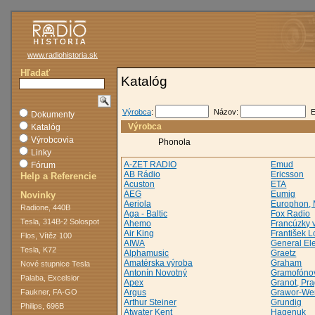
www.radiohistoria.sk
Hľadať
Katalóg
Výrobca
:
Názov:
E
Dokumenty
Výrobca
Katalóg
Výrobcovia
Phonola
Linky
A-ZET RADIO
Emud
Fórum
AB Rádio
Ericsson
Help a Referencie
Acuston
ETA
AEG
Eumig
Novinky
Aeriola
Europhon, 
Radione, 440B
Aga - Baltic
Fox Radio
Tesla, 314B-2 Solospot
Ahemo
Francúzky 
Air King
František 
Flos, Vítěz 100
AIWA
General Ele
Tesla, K72
Alphamusic
Graetz
Amatérska výroba
Graham
Nové stupnice Tesla
Antonín Novotný
Gramofónov
Palaba, Excelsior
Apex
Granot, Pr
Faukner, FA-GO
Argus
Grawor-We
Arthur Steiner
Grundig
Philips, 696B
Atwater Kent
Hagenuk