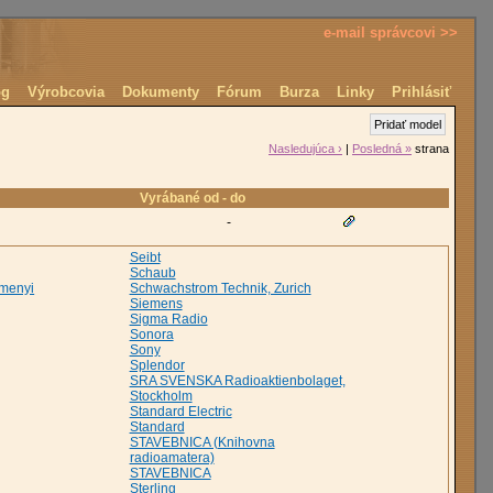
e-mail správcovi >>
óg
Výrobcovia
Dokumenty
Fórum
Burza
Linky
Prihlásiť
Pridať model
Nasledujúca ›
|
Posledná »
strana
Vyrábané od - do
-
Seibt
Schaub
emenyi
Schwachstrom Technik, Zurich
Siemens
Sigma Radio
Sonora
Sony
Splendor
SRA SVENSKA Radioaktienbolaget,
Stockholm
Standard Electric
Standard
STAVEBNICA (Knihovna
radioamatera)
STAVEBNICA
Sterling