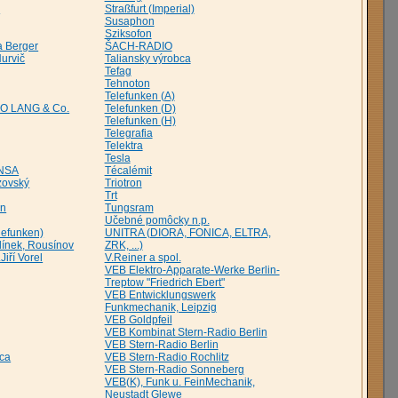
k
Straßfurt (Imperial)
Susaphon
Sziksofon
a Berger
ŠACH-RADIO
Hurvič
Taliansky výrobca
Tefag
Tehnoton
Telefunken (A)
EO LANG & Co.
Telefunken (D)
Telefunken (H)
Telegrafia
Telektra
Tesla
INSA
Técalémit
zovský
Triotron
Trt
in
Tungsram
Učebné pomôcky n.p.
lefunken)
UNITRA (DIORA, FONICA, ELTRA,
elínek, Rousínov
ZRK, ...)
Jiří Vorel
V.Reiner a spol.
VEB Elektro-Apparate-Werke Berlin-
Treptow "Friedrich Ebert"
VEB Entwicklungswerk
Funkmechanik, Leipzig
VEB Goldpfeil
VEB Kombinat Stern-Radio Berlin
VEB Stern-Radio Berlin
ca
VEB Stern-Radio Rochlitz
VEB Stern-Radio Sonneberg
VEB(K), Funk u. FeinMechanik,
Neustadt Glewe