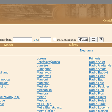
Katal
lektrónka:
VIC
:
len s obrázkami
Model
Názov
Neznámy
Lorenz
Primoris
Lotyšský výrobca
Radio Adler
Lumiére
Radio Aladár N
Lumophon
Radio Amato
Miláno
Magnavox
Radio Baudyš
Magnovox
Radio Čech
výrobca
Marconi
Radio Ego
Loukota
Markofon
Radio Este
ctric
Mediator
Radio Faukner
Mechanika
Radio Florl
Membra
Radio Flos
é závody, n.p.
Mende
Radio Havel
ague
Meopta
Radio Holeš
rke
MESIT, n.p.
Radio Jurák
Metra Blansko n.p.
Radio Lucerna
Metra Ústí n.p.
Radio Maison