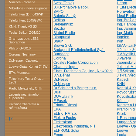
Minerva, Cornette
Avex (Tesla)
Hegra
B.K.Prchalové a spol.
HEIM Electr
Mikrofona - nové stupnice
BAPO
Hornyphon
Telefunken (D), 643WK
Bateria Slaný
Ideal Radi
Bellton
Ing. Brož a 
Telefunken, 1345GWK
Beloiannisz
Ing. Hambá
KNN, Titanic A3 S3
Bezdra
Ing. Jaromí
Tesla, Bellton ZGM20
Blabol Radio
Ing. Mařík
Blaupunkt
Ingelen
Gram.závody, LE62,
Braun
Iron
Supraphon
Brown S.G.
ISMA - Jar.
Philco, G-8010
Budapesti Rádiótechnikai Gyár
J.Jelinek 
Burndept
J.V.Myslík 
Corona, Neznámy
Corona
J.Vavera
Dr.Nesper, Cabinett
Crosley Radio Corporation
Japonský ý
Loewe Opta, Komet 748W
Charles Unger
Jellinek Me
Chas. Freshman Co., Inc., New York
Jiří Sýkor
ETA, Monoeta
D.V.Béhar
Jiskra, výr
Televízory Tesla Orava,
Dr.Neset
Kapsch
1969
Dr.Nesper
KNN
Dr.Schubert a Berger, s.r.o.
Konski & K
Radio Melezinek, Orlík
Dual
Kovodružs
Ladenie neznámeho
DUV Zlatník
Kovoslužba
superhetu
E.Fusek
Körting
Knižnica zberateľa a
Eduard Diessl
Kramer a L
reštaurátora
EKA
Kramolin &
ELEKTRA n.p.
Křižík
Elektro Fuchs
L.Rosenma
Elektrokord
Langer & sp
Elektronska Industria, Niš
Loewe - Op
ELPROM, Sofia
Loewe
Empo
Logia