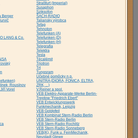
k
Straßfurt (Imperial)
Susaphon
Sziksofon
a Berger
ŠACH-RADIO
Hurvič
Taliansky výrobca
Tefag
Tehnoton
Telefunken (A)
EO LANG & Co.
Telefunken (D)
Telefunken (H)
Telegrafia
Telektra
Tesla
INSA
Técalémit
zovský
Triotron
Trt
in
Tungsram
Učebné pomôcky n.p.
lefunken)
UNITRA (DIORA, FONICA, ELTRA,
elínek, Rousínov
ZRK, ...)
Jiří Vorel
V.Reiner a spol.
VEB Elektro-Apparate-Werke Berlin-
Treptow "Friedrich Ebert"
VEB Entwicklungswerk
Funkmechanik, Leipzig
VEB Goldpfeil
VEB Kombinat Stern-Radio Berlin
VEB Stern-Radio Berlin
ca
VEB Stern-Radio Rochlitz
VEB Stern-Radio Sonneberg
VEB(K), Funk u. FeinMechanik,
Neustadt Glewe