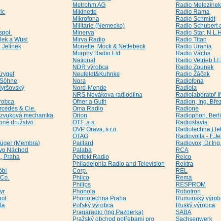
Metrohm AG
Radio Melezine
ic
Mikinette
Radio Rama
Mikrofona
Radio Schmidt
o
Militárie (Nemecko)
Radio Schubert 
spol.
Minerva
Radio Star, N.L.
lek a Wüst
Mirva Radio
Radio Titan
r Jelínek
Monette, Mock & Nettebeck
Radio Urania
Murphy Radio Ltd
Radio Vácha
National
Radio Vetrieb L
NDR výrobca
Radio Zounek
Krygel
Neufeldt&Kuhnke
Radio Žáček
& Söhne
Nora
Radiofona
Hyršovský
Nord-Mende
Radiola
NRS Novákova radiodílna
Radiolaboratoř 
robca
Ofner a Guth
Radion, Ing. Bře
rcédés & Cie.
Oma Radio
Radione
a, zvuková mechanika
Orion
Radiophon, Berl
obné družstvo
OTF, a.s.
Radioslavia
OVP Orava, s.r.o.
Radiotechna (Te
ÖTAG
Radiovolta - F.J
rüger (Membra)
Paillard
Radiovox, Dr.Ing.
tvo Náchod
Palaba
RCA
, Praha
Perfekt Radio
Reico
Philadelphia Radio and Television
Rektra
öbl
Corp.
REL
 Co.
Philco
Rema
Philips
RESPROM
yr
Phonola
Robotron
ol.
Phonotechna Praha
Rumunský výrob
ta
Poľský výrobca
Ruský výrobca
Pragaradio (Ing.Pazderka)
SABA
Pražský obchod potřebami pro
Sachsenwerk