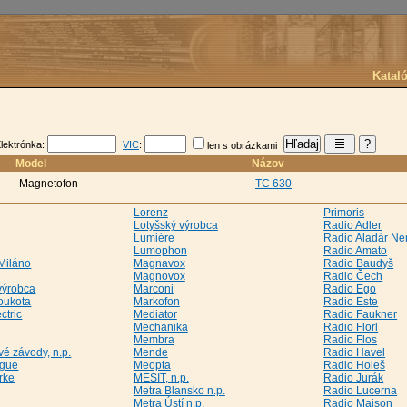
Katal
lektrónka:
VIC
:
len s obrázkami
Model
Názov
Magnetofon
TC 630
Lorenz
Primoris
Lotyšský výrobca
Radio Adler
Lumiére
Radio Aladár N
Lumophon
Radio Amato
Miláno
Magnavox
Radio Baudyš
Magnovox
Radio Čech
výrobca
Marconi
Radio Ego
Loukota
Markofon
Radio Este
ctric
Mediator
Radio Faukner
Mechanika
Radio Florl
Membra
Radio Flos
é závody, n.p.
Mende
Radio Havel
ague
Meopta
Radio Holeš
rke
MESIT, n.p.
Radio Jurák
Metra Blansko n.p.
Radio Lucerna
Metra Ústí n.p.
Radio Maison