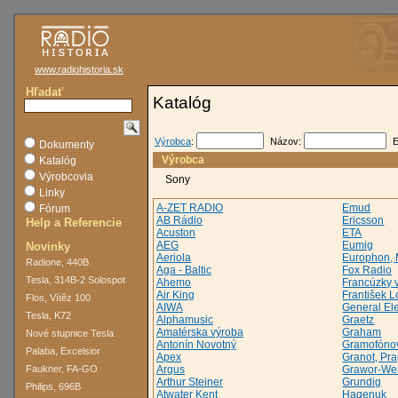
www.radiohistoria.sk
Hľadať
Katalóg
Výrobca
:
Názov:
E
Dokumenty
Výrobca
Katalóg
Výrobcovia
Sony
Linky
A-ZET RADIO
Emud
Fórum
AB Rádio
Ericsson
Help a Referencie
Acuston
ETA
AEG
Eumig
Novinky
Aeriola
Europhon, 
Radione, 440B
Aga - Baltic
Fox Radio
Tesla, 314B-2 Solospot
Ahemo
Francúzky 
Air King
František 
Flos, Vítěz 100
AIWA
General Ele
Tesla, K72
Alphamusic
Graetz
Amatérska výroba
Graham
Nové stupnice Tesla
Antonín Novotný
Gramofónov
Palaba, Excelsior
Apex
Granot, Pr
Faukner, FA-GO
Argus
Grawor-We
Arthur Steiner
Grundig
Philips, 696B
Atwater Kent
Hagenuk