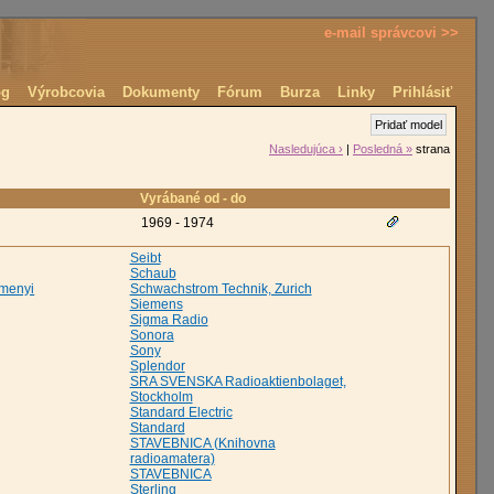
e-mail správcovi >>
óg
Výrobcovia
Dokumenty
Fórum
Burza
Linky
Prihlásiť
Pridať model
Nasledujúca ›
|
Posledná »
strana
Vyrábané od - do
1969 - 1974
Seibt
Schaub
emenyi
Schwachstrom Technik, Zurich
Siemens
Sigma Radio
Sonora
Sony
Splendor
SRA SVENSKA Radioaktienbolaget,
Stockholm
Standard Electric
Standard
STAVEBNICA (Knihovna
radioamatera)
STAVEBNICA
Sterling