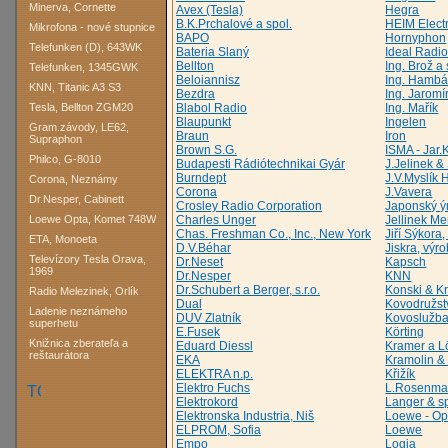
Minerva, Cornette
Avex (Tesla)
Hegra
B.K.Prchalové a spol.
HEIM Electr
Mikrofona - nové stupnice
BAPO
Hornyphon
Telefunken (D), 643WK
Bateria Slaný
Ideal Radi
Bellton
Ing. Brož a 
Telefunken, 1345GWK
Beloiannisz
Ing. Hambá
KNN, Titanic A3 S3
Bezdra
Ing. Jaromí
Tesla, Bellton ZGM20
Blabol Radio
Ing. Mařík
Blaupunkt
Ingelen
Gram.závody, LE62,
Braun
Iron
Supraphon
Brown S.G.
ISMA - Jar.
Philco, G-8010
Budapesti Rádiótechnikai Gyár
J.Jelinek 
Burndept
J.V.Myslík 
Corona, Neznámy
Corona
J.Vavera
Dr.Nesper, Cabinett
Crosley Radio Corporation
Japonský ý
Loewe Opta, Komet 748W
Charles Unger
Jellinek Me
Chas. Freshman Co., Inc., New York
Jiří Sýkor
ETA, Monoeta
D.V.Béhar
Jiskra, výr
Televízory Tesla Orava,
Dr.Neset
Kapsch
1969
Dr.Nesper
KNN
Dr.Schubert a Berger, s.r.o.
Konski & K
Radio Melezinek, Orlík
Dual
Kovodružs
Ladenie neznámeho
DUV Zlatník
Kovoslužba
superhetu
E.Fusek
Körting
Knižnica zberateľa a
Eduard Diessl
Kramer a L
reštaurátora
EKA
Kramolin &
ELEKTRA n.p.
Křižík
Elektro Fuchs
L.Rosenma
Elektrokord
Langer & sp
Elektronska Industria, Niš
Loewe - Op
ELPROM, Sofia
Loewe
Empo
Logia