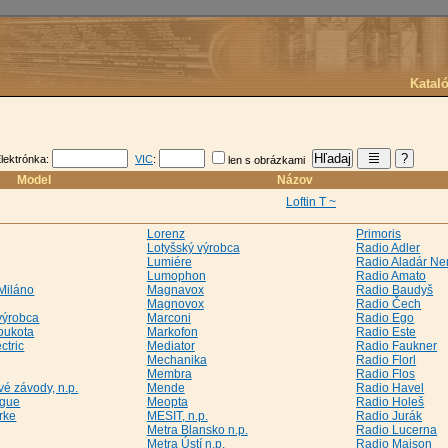
Katal
lektrónka:
VIC
:
len s obrázkami
Model
Názov
Loftin T ~
Lorenz
Primoris
Lotyšský výrobca
Radio Adler
Lumiére
Radio Aladár N
Lumophon
Radio Amato
Miláno
Magnavox
Radio Baudyš
Magnovox
Radio Čech
výrobca
Marconi
Radio Ego
Loukota
Markofon
Radio Este
ctric
Mediator
Radio Faukner
Mechanika
Radio Florl
Membra
Radio Flos
é závody, n.p.
Mende
Radio Havel
ague
Meopta
Radio Holeš
rke
MESIT, n.p.
Radio Jurák
Metra Blansko n.p.
Radio Lucerna
Metra Ústí n.p.
Radio Maison