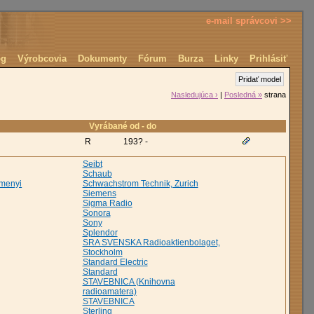
e-mail správcovi >>
óg
Výrobcovia
Dokumenty
Fórum
Burza
Linky
Prihlásiť
Pridať model
Nasledujúca ›
|
Posledná »
strana
Vyrábané od - do
R
193? -
Seibt
Schaub
emenyi
Schwachstrom Technik, Zurich
Siemens
Sigma Radio
Sonora
Sony
Splendor
SRA SVENSKA Radioaktienbolaget,
Stockholm
Standard Electric
Standard
STAVEBNICA (Knihovna
radioamatera)
STAVEBNICA
Sterling