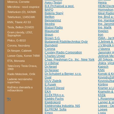
Minerva, Cornette
Avex (Tesla)
Hegra
B.K.Prchalové a spol.
HEIM Electr
Mikrofona - nové stupnice
BAPO
Hornyphon
Telefunken (D), 643WK
Bateria Slaný
Ideal Radi
Bellton
Ing. Brož a 
Telefunken, 1345GWK
Beloiannisz
Ing. Hambá
KNN, Titanic A3 S3
Bezdra
Ing. Jaromí
Tesla, Bellton ZGM20
Blabol Radio
Ing. Mařík
Blaupunkt
Ingelen
Gram.závody, LE62,
Braun
Iron
Supraphon
Brown S.G.
ISMA - Jar.
Philco, G-8010
Budapesti Rádiótechnikai Gyár
J.Jelinek 
Burndept
J.V.Myslík 
Corona, Neznámy
Corona
J.Vavera
Dr.Nesper, Cabinett
Crosley Radio Corporation
Japonský ý
Loewe Opta, Komet 748W
Charles Unger
Jellinek Me
Chas. Freshman Co., Inc., New York
Jiří Sýkor
ETA, Monoeta
D.V.Béhar
Jiskra, výr
Televízory Tesla Orava,
Dr.Neset
Kapsch
1969
Dr.Nesper
KNN
Dr.Schubert a Berger, s.r.o.
Konski & K
Radio Melezinek, Orlík
Dual
Kovodružs
Ladenie neznámeho
DUV Zlatník
Kovoslužba
superhetu
E.Fusek
Körting
Knižnica zberateľa a
Eduard Diessl
Kramer a L
reštaurátora
EKA
Kramolin &
ELEKTRA n.p.
Křižík
Elektro Fuchs
L.Rosenma
Elektrokord
Langer & sp
Elektronska Industria, Niš
Loewe - Op
ELPROM, Sofia
Loewe
Empo
Logia