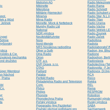
Metrohm AG
Radio Melezine
ic
Mikinette
Radio Rama
Mikrofona
Radio Schmidt
o
Militárie (Nemecko)
Radio Schubert 
spol.
Minerva
Radio Star, N.L.
lek a Wüst
Mirva Radio
Radio Titan
r Jelínek
Monette, Mock & Nettebeck
Radio Urania
Murphy Radio Ltd
Radio Vácha
National
Radio Vetrieb L
NDR výrobca
Radio Zounek
Krygel
Neufeldt&Kuhnke
Radio Žáček
& Söhne
Nora
Radiofona
Hyršovský
Nord-Mende
Radiola
NRS Novákova radiodílna
Radiolaboratoř 
robca
Ofner a Guth
Radion, Ing. Bře
rcédés & Cie.
Oma Radio
Radione
a, zvuková mechanika
Orion
Radiophon, Berl
obné družstvo
OTF, a.s.
Radioslavia
OVP Orava, s.r.o.
Radiotechna (Te
ÖTAG
Radiovolta - F.J
rüger (Membra)
Paillard
Radiovox, Dr.Ing.
tvo Náchod
Palaba
RCA
, Praha
Perfekt Radio
Reico
Philadelphia Radio and Television
Rektra
öbl
Corp.
REL
 Co.
Philco
Rema
Philips
RESPROM
yr
Phonola
Robotron
ol.
Phonotechna Praha
Rumunský výrob
ta
Poľský výrobca
Ruský výrobca
Pragaradio (Ing.Pazderka)
SABA
Pražský obchod potřebami pro
Sachsenwerk