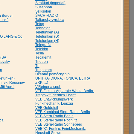
k
Straßfurt (Imperial)
Susaphon
Sziksofon
a Berger
ŠACH-RADIO
Hurvič
Taliansky výrobca
Tefag
Tehnoton
Telefunken (A)
EO LANG & Co.
Telefunken (D)
Telefunken (H)
Telegrafia
Telektra
Tesla
INSA
Técalémit
zovský
Triotron
Trt
in
Tungsram
Učebné pomôcky n.p.
lefunken)
UNITRA (DIORA, FONICA, ELTRA,
elínek, Rousínov
ZRK, ...)
Jiří Vorel
V.Reiner a spol.
VEB Elektro-Apparate-Werke Berlin-
Treptow "Friedrich Ebert"
VEB Entwicklungswerk
Funkmechanik, Leipzig
VEB Goldpfeil
VEB Kombinat Stern-Radio Berlin
VEB Stern-Radio Berlin
ca
VEB Stern-Radio Rochlitz
VEB Stern-Radio Sonneberg
VEB(K), Funk u. FeinMechanik,
Neustadt Glewe