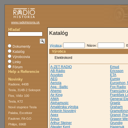
www.radiohistoria.sk
Hľadať
Katalóg
Výrobca
:
Názov:
E
Dokumenty
Výrobca
Katalóg
Výrobcovia
Elektrokord
Linky
A-ZET RADIO
Emud
Fórum
AB Rádio
Ericsson
Help a Referencie
Acuston
ETA
AEG
Eumig
Novinky
Aeriola
Europhon, 
Radione, 440B
Aga - Baltic
Fox Radio
Tesla, 314B-2 Solospot
Ahemo
Francúzky 
Air King
František 
Flos, Vítěz 100
AIWA
General Ele
Tesla, K72
Alphamusic
Graetz
Amatérska výroba
Graham
Nové stupnice Tesla
Antonín Novotný
Gramofónov
Palaba, Excelsior
Apex
Granot, Pr
Faukner, FA-GO
Argus
Grawor-We
Arthur Steiner
Grundig
Philips, 696B
Atwater Kent
Hagenuk