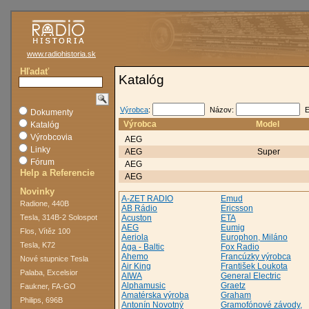
www.radiohistoria.sk
Hľadať
Katalóg
Výrobca
:
Názov:
E
Dokumenty
Výrobca
Model
Katalóg
Výrobcovia
AEG
Linky
AEG
Super
Fórum
AEG
Help a Referencie
AEG
Novinky
A-ZET RADIO
Emud
Radione, 440B
AB Rádio
Ericsson
Tesla, 314B-2 Solospot
Acuston
ETA
AEG
Eumig
Flos, Vítěz 100
Aeriola
Europhon, Miláno
Tesla, K72
Aga - Baltic
Fox Radio
Ahemo
Francúzky výrobca
Nové stupnice Tesla
Air King
František Loukota
Palaba, Excelsior
AIWA
General Electric
Alphamusic
Graetz
Faukner, FA-GO
Amatérska výroba
Graham
Philips, 696B
Antonín Novotný
Gramofónové závody,