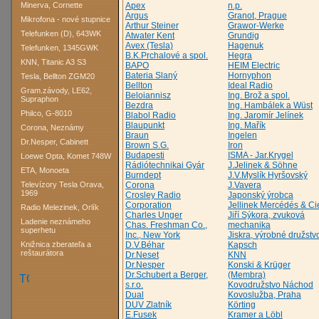
Minerva, Cornette
Apex
n.p.
Argus
Granot, Prague
Mikrofona - nové stupnice
Arthur Steiner
Grawor-Werke
Telefunken (D), 643WK
Atwater Kent
Grundig
Avex (Tesla)
Hagenuk
Telefunken, 1345GWK
B.K.Prchalové a spol.
Hegra
KNN, Titanic A3 S3
BAPO
HEIM Electric
Bateria Slaný
Hornyphon
Tesla, Bellton ZGM20
Bellton
Ideal Radio
Gram.závody, LE62,
Beloiannisz
Ing. Brož a spol.
Supraphon
Bezdra
Ing. Hambálek a Wüst
Philco, G-8010
Blabol Radio
Ing. Jaromír Jelínek
Blaupunkt
Ing. Mařík
Corona, Neznámy
Braun
Ingelen
Dr.Nesper, Cabinett
Brown S.G.
Iron
Budapesti
ISMA - Jar.Krygel
Loewe Opta, Komet 748W
Rádiótechnikai Gyár
J.Jelinek & Söhne
ETA, Monoeta
Burndept
J.V.Myslík Hyršovský
Televízory Tesla Orava,
Corona
J.Vavera
1969
Crosley Radio
Japonský ýrobca
Corporation
Jellinek Mercédés & Ci
Radio Melezinek, Orlík
Charles Unger
Jiří Sýkora, zvuková
Ladenie neznámeho
Chas. Freshman Co.,
mechanika
superhetu
Inc., New York
Jiskra, výrobné družstv
Knižnica zberateľa a
D.V.Béhar
Kapsch
reštaurátora
Dr.Neset
KNN
Dr.Nesper
Konski & Krüger
Dr.Schubert a Berger,
(Membra)
s.r.o.
Kovodružstvo Náchod
Dual
Kovoslužba, Praha
DUV Zlatník
Körting
E.Fusek
Kramer a Löbl