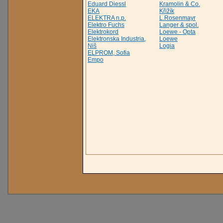
Eduard Diessl
Kramolin & Co.
EKA
Křižík
ELEKTRA n.p.
L.Rosenmayr
Elektro Fuchs
Langer & spol.
Elektrokord
Loewe - Opta
Elektronska Industria,
Loewe
Niš
Logia
ELPROM, Sofia
Empo