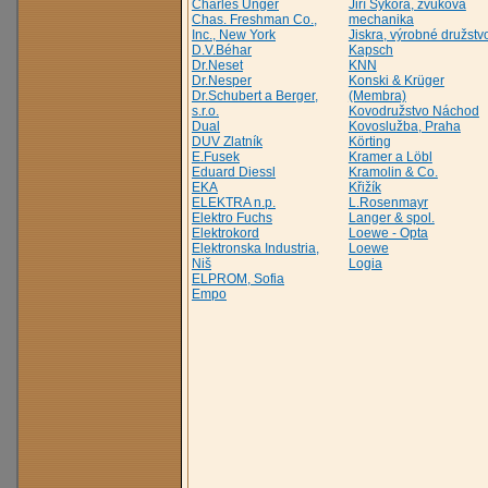
Charles Unger
Jiří Sýkora, zvuková
Chas. Freshman Co.,
mechanika
Inc., New York
Jiskra, výrobné družstv
D.V.Béhar
Kapsch
Dr.Neset
KNN
Dr.Nesper
Konski & Krüger
Dr.Schubert a Berger,
(Membra)
s.r.o.
Kovodružstvo Náchod
Dual
Kovoslužba, Praha
DUV Zlatník
Körting
E.Fusek
Kramer a Löbl
Eduard Diessl
Kramolin & Co.
EKA
Křižík
ELEKTRA n.p.
L.Rosenmayr
Elektro Fuchs
Langer & spol.
Elektrokord
Loewe - Opta
Elektronska Industria,
Loewe
Niš
Logia
ELPROM, Sofia
Empo