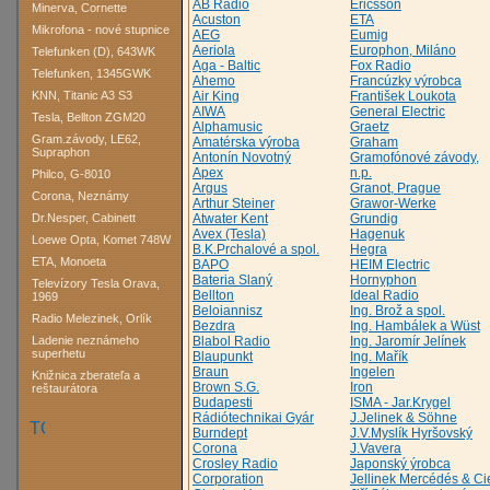
AB Rádio
Ericsson
Minerva, Cornette
Acuston
ETA
Mikrofona - nové stupnice
AEG
Eumig
Aeriola
Europhon, Miláno
Telefunken (D), 643WK
Aga - Baltic
Fox Radio
Telefunken, 1345GWK
Ahemo
Francúzky výrobca
KNN, Titanic A3 S3
Air King
František Loukota
AIWA
General Electric
Tesla, Bellton ZGM20
Alphamusic
Graetz
Gram.závody, LE62,
Amatérska výroba
Graham
Supraphon
Antonín Novotný
Gramofónové závody,
Apex
n.p.
Philco, G-8010
Argus
Granot, Prague
Corona, Neznámy
Arthur Steiner
Grawor-Werke
Dr.Nesper, Cabinett
Atwater Kent
Grundig
Avex (Tesla)
Hagenuk
Loewe Opta, Komet 748W
B.K.Prchalové a spol.
Hegra
ETA, Monoeta
BAPO
HEIM Electric
Bateria Slaný
Hornyphon
Televízory Tesla Orava,
Bellton
Ideal Radio
1969
Beloiannisz
Ing. Brož a spol.
Radio Melezinek, Orlík
Bezdra
Ing. Hambálek a Wüst
Ladenie neznámeho
Blabol Radio
Ing. Jaromír Jelínek
superhetu
Blaupunkt
Ing. Mařík
Braun
Ingelen
Knižnica zberateľa a
Brown S.G.
Iron
reštaurátora
Budapesti
ISMA - Jar.Krygel
Rádiótechnikai Gyár
J.Jelinek & Söhne
Burndept
J.V.Myslík Hyršovský
Corona
J.Vavera
Crosley Radio
Japonský ýrobca
Corporation
Jellinek Mercédés & Ci