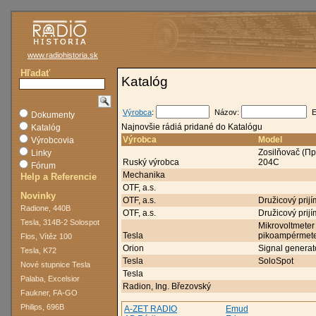
www.radiohistoria.sk
Hľadať
Katalóg
Výrobca
:
Názov:
E
Dokumenty
Najnovšie rádiá pridané do Katalógu
Katalóg
Výrobca
Model
Výrobcovia
Zosilňovač (П
Linky
Ruský výrobca
204С
Fórum
Mechanika
Help a Referencie
OTF, a.s.
Novinky
OTF, a.s.
Družicový prij
Radione, 440B
OTF, a.s.
Družicový prij
Tesla, 314B-2 Solospot
Mikrovoltmeter 
Tesla
pikoampérmet
Flos, Vítěz 100
Orion
Signal generat
Tesla, K72
Tesla
SoloSpot
Nové stupnice Tesla
Tesla
Palaba, Excelsior
Radion, Ing. Březovský
Faukner, FA-GO
Philips, 696B
A-ZET RADIO
Emud