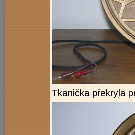
Tkanička překryla p