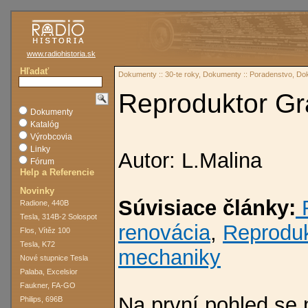
www.radiohistoria.sk
Hľadať
Dokumenty :: 30-te roky, Dokumenty :: Poradenstvo, Do
Reproduktor G
Dokumenty
Katalóg
Výrobcovia
Linky
Autor: L.Malina
Fórum
Help a Referencie
Novinky
Súvisiace články:
R
Radione, 440B
Tesla, 314B-2 Solospot
renovácia
,
Reproduk
Flos, Vítěz 100
Tesla, K72
mechaniky
Nové stupnice Tesla
Palaba, Excelsior
Faukner, FA-GO
Na první poh
led se 
Philips, 696B