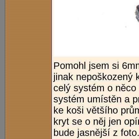
Pomohl jsem si 6mm
jinak nepoškozený k
celý systém o něco š
systém umístěn a pr
ke koši většího prů
kryt se o něj jen o
bude jasnější z foto