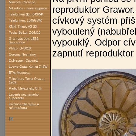
Minerva, Cornette
reproduktor Grawor. P
Mikrofona - nové stupnice
Telefunken (D), 643WK
cívkový systém přiš
Telefunken, 1345GWK
KNN, Titanic A3 S3
vyboulený (nabubřelý
Tesla, Bellton ZGM20
Gram.závody, LE62,
vypouklý. Odpor cív
Supraphon
Philco, G-8010
zapnutí reproduktor 
Corona, Neznámy
Dr.Nesper, Cabinett
Loewe Opta, Komet 748W
ETA, Monoeta
Televízory Tesla Orava,
1969
Radio Melezinek, Orlík
Ladenie neznámeho
superhetu
Knižnica zberateľa a
reštaurátora