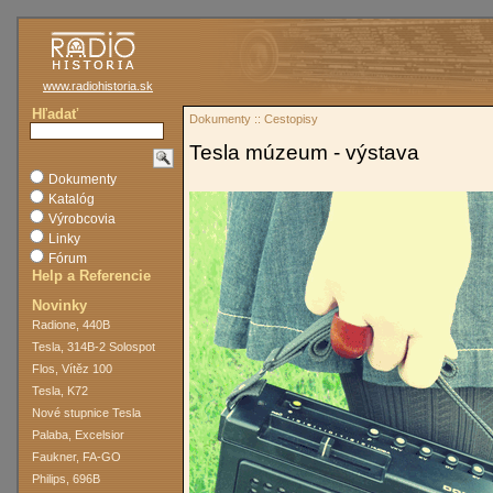
www.radiohistoria.sk
Hľadať
Dokumenty :: Cestopisy
Tesla múzeum - výstava
Dokumenty
Katalóg
Výrobcovia
Linky
Fórum
Help a Referencie
Novinky
Radione, 440B
Tesla, 314B-2 Solospot
Flos, Vítěz 100
Tesla, K72
Nové stupnice Tesla
Palaba, Excelsior
Faukner, FA-GO
Philips, 696B