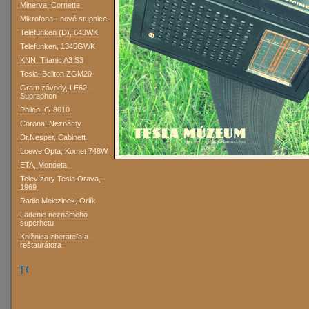
Minerva, Cornette
Mikrofona - nové stupnice
Telefunken (D), 643WK
Telefunken, 1345GWK
KNN, Titanic A3 S3
Tesla, Bellton ZGM20
Gram.závody, LE62,
Supraphon
Philco, G-8010
Corona, Neznámy
Dr.Nesper, Cabinett
Loewe Opta, Komet 748W
ETA, Monoeta
Televízory Tesla Orava,
1969
Radio Melezinek, Orlík
Ladenie neznámeho
superhetu
Knižnica zberateľa a
reštaurátora