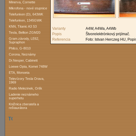
Minerva, Cornette
Mikrofona - nové stupnice
Telefunken (D), 643WK
Telefunken, 1345GWK
KNN, Titanic A3 S3
Varianty
A4W, A4Wa, A4Wb
Tesla, Bellton ZGM20
Popis
Štvorelektrónkový prijímač.
Gram.závody, LE62,
Referencia
Foto: Istvan Herczeg HU, Popi
Supraphon
Philco, G-8010
Corona, Neznámy
Dr.Nesper, Cabinett
Loewe Opta, Komet 748W
ETA, Monoeta
Televízory Tesla Orava,
1969
Radio Melezinek, Orlík
Ladenie neznámeho
superhetu
Knižnica zberateľa a
reštaurátora