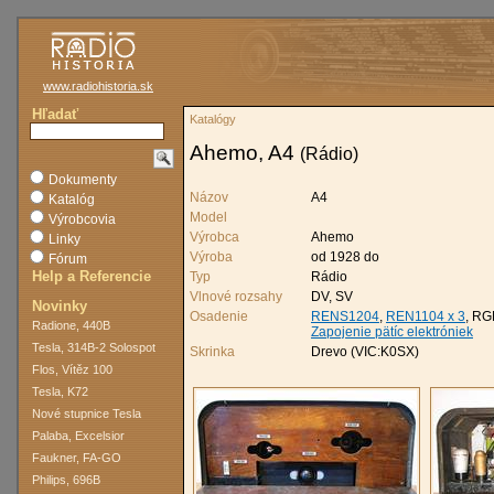
www.radiohistoria.sk
Hľadať
Katalógy
Ahemo, A4
(Rádio)
Dokumenty
Názov
A4
Katalóg
Model
Výrobcovia
Výrobca
Ahemo
Linky
Výroba
od 1928 do
Fórum
Help a Referencie
Typ
Rádio
Vlnové rozsahy
DV, SV
Novinky
Osadenie
RENS1204
,
REN1104 x 3
, R
Radione, 440B
Zapojenie pätíc elektróniek
Tesla, 314B-2 Solospot
Skrinka
Drevo (VIC:K0SX)
Flos, Vítěz 100
Tesla, K72
Nové stupnice Tesla
Palaba, Excelsior
Faukner, FA-GO
Philips, 696B