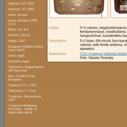
Videoton, DC 2050
Videoton, DC 1680
Astra, Novitas
Astra, Astradyn V405
(2+1)
Leírás
5+2 csöves, négyhullámsávos 
BEAG, GL 911
ferritantennával, rövidhullá
ORION, UR103
hangszóróval, luxuskivitelu f
Description
5+2-tube, 6/9-circuit, four-b
Philips, 2007
cabinet, with ferrite antenna,
Budapesti Rádiótechnikai
speakers.
Gyár, MK23
Referencia
CD2: A magyar rádiózás törté
Orion, logók
Foto: Sándor Perneky
Standard, logók
Telefunken, Magnetophon
302 Automatic
Marx és Mérei Cég;
Budapest
Stratton & Co, S 811
Telefunken, 2 T 64U
Tungsram: Sendertubes
1943
Tungsram Bratislava,
Szlovákia - rádiók és
kapcsolási rajzok