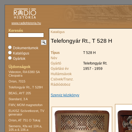
www.radiohistoria.hu
Keresés
Katalógus
Telefongyár Rt., T 528 H
Dokumentumok
Típus
T 528 H
Katalógus
Név
Gyártok
Gyártó
Telefongyár Rt.
Újdonságok
Gyártási év
1957 - 1959
Videoton, RA 6380 SA
Hullámsávok
Cleopatra
Csövek/Tranz.
Orion, 7015
Rádiódoboz
Telefongyár Rt., T 528H
BEAG, AYT 205
Szerviz kézikönyv
Standard, 3 A
FMV, MOM magnetofon
ELKISZ Szövetkezet, TV
generator
Orion, AT 751 O Tokaj
Siemens, Kfa wz 104.a,
105.a & 106.a