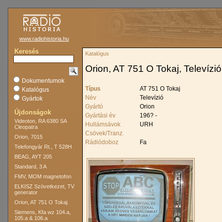
www.radiohistoria.hu
Keresés
Katalógus
Orion, AT 751 O Tokaj, Televízió
Dokumentumok
Típus
AT 751 O Tokaj
Katalógus
Név
Televízió
Gyártok
Gyártó
Orion
Újdonságok
Gyártási év
196? -
Videoton, RA 6380 SA
Hullámsávok
URH
Cleopatra
Csövek/Tranz.
Orion, 7015
Rádiódoboz
Fa
Telefongyár Rt., T 528H
BEAG, AYT 205
Standard, 3 A
FMV, MOM magnetofon
ELKISZ Szövetkezet, TV
generator
Orion, AT 751 O Tokaj
Siemens, Kfa wz 104.a,
105.a & 106.a