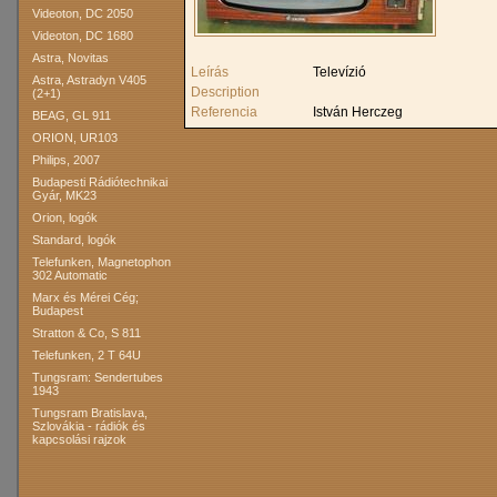
Videoton, DC 2050
Videoton, DC 1680
Astra, Novitas
Leírás
Televízió
Astra, Astradyn V405
Description
(2+1)
Referencia
István Herczeg
BEAG, GL 911
ORION, UR103
Philips, 2007
Budapesti Rádiótechnikai
Gyár, MK23
Orion, logók
Standard, logók
Telefunken, Magnetophon
302 Automatic
Marx és Mérei Cég;
Budapest
Stratton & Co, S 811
Telefunken, 2 T 64U
Tungsram: Sendertubes
1943
Tungsram Bratislava,
Szlovákia - rádiók és
kapcsolási rajzok