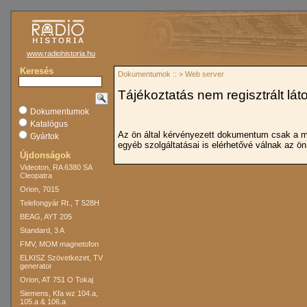
www.radiohistoria.hu
Keresés
Dokumentumok :: > Web server
Tájékoztatás nem regisztrált lát
Dokumentumok
Katalógus
Az ön által kérvényezett dokumentum csak a 
Gyártok
egyéb szolgáltatásai is elérhetővé válnak az ön
Újdonságok
Videoton, RA 6380 SA
Cleopatra
Orion, 7015
Telefongyár Rt., T 528H
BEAG, AYT 205
Standard, 3 A
FMV, MOM magnetofon
ELKISZ Szövetkezet, TV
generator
Orion, AT 751 O Tokaj
Siemens, Kfa wz 104.a,
105.a & 106.a