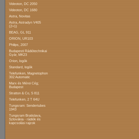
Videoton, DC 2050
Videoton, DC 1680
Astra, Novitas
Astra, Astradyn V405
(2+1)
BEAG, GL 911
ORION, UR103
Philips, 2007
Budapesti Rádiótechnikai
Gyár, MK23
Orion, logók
Standard, logók
Telefunken, Magnetophon
302 Automatic
Marx és Mérei Cég;
Budapest
Stratton & Co, S 811
Telefunken, 2 T 64U
Tungsram: Sendertubes
1943
Tungsram Bratislava,
Szlovákia - rádiók és
kapcsolási rajzok