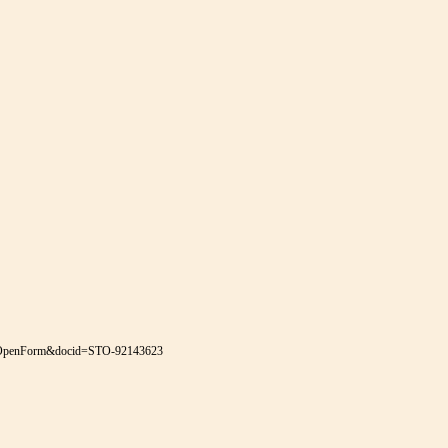
ad?OpenForm&docid=STO-92143623