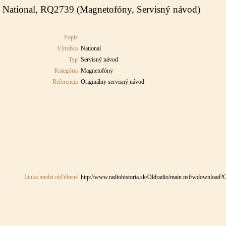
National, RQ2739 (Magnetofóny, Servisný návod)
Popis
Výrobca
National
Typ
Servisný návod
Kategória
Magnetofóny
Referencia
Originálny servisný návod
Linka medzi obľúbené
http://www.radiohistoria.sk/Oldradio/main.nsf/wdownlo